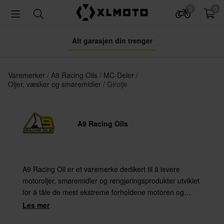
0
0
Alt garasjen din trenger
Varemerker
A9 Racing Oils
MC-Deler
Oljer, væsker og smøremidler
Girolje
A9 Racing Oils
A9 Racing Oil er et varemerke dedikert til å levere
motoroljer, smøremidler og rengjøringsprodukter utviklet
for å tåle de mest ekstreme forholdene motoren og
motorsykkelen din utsettes for.
Les mer