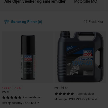
Alle Oljer, væsker og smøremidler
Motorolje MC
F
Sorter og Filtrer (0)
27 Produkter
149 kr
-10%
179 kr
Fra
199 kr
1 anmeldelser
7 anmeldelser
Motorolje LIQUI MOLY Optimal 4T
Hvit kjedespray LIQUI MOLY