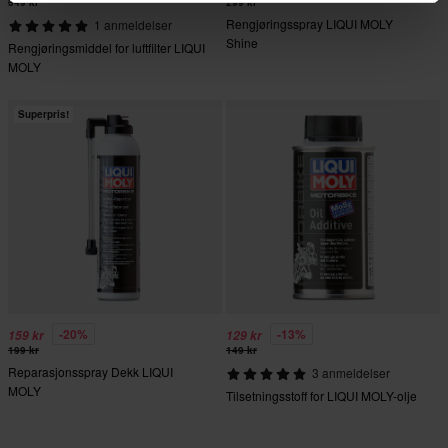
349 kr
299 kr
Rengjøringsspray LIQUI MOLY
1 anmeldelser
Shine
Rengjøringsmiddel for luftfilter LIQUI
MOLY
Superpris!
-20%
-13%
159 kr
129 kr
199 kr
149 kr
Reparasjonsspray Dekk LIQUI
3 anmeldelser
MOLY
Tilsetningsstoff for LIQUI MOLY-olje