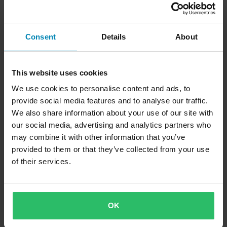
Consent
Details
About
829 kr
-10%
89 kr
879 kr
99 kr
5 anmeldelser
2 anmeldelser
This website uses cookies
Motorolje LIQUI MOLY Synth Street
Multispray LIQUI MOLY
Race 4T
We use cookies to personalise content and ads, to
provide social media features and to analyse our traffic.
We also share information about your use of our site with
our social media, advertising and analytics partners who
may combine it with other information that you’ve
provided to them or that they’ve collected from your use
of their services.
OK
279 kr
-20%
Fra
279 kr