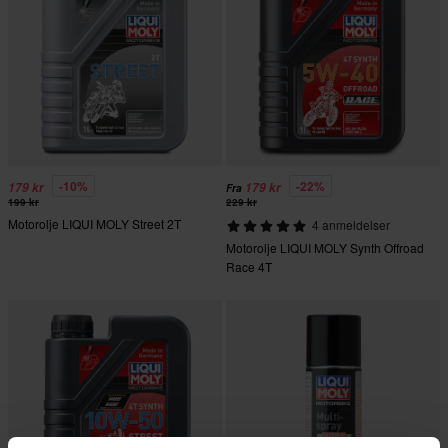
-10%
-22%
179 kr
179 kr
Fra
199 kr
229 kr
Motorolje LIQUI MOLY Street 2T
4 anmeldelser
Motorolje LIQUI MOLY Synth Offroad
Race 4T