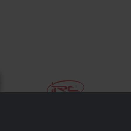
OM IRC - COMPONENTS
IRC Components spesialiserer seg på plug-and-play
quick-shiftere, auto-blippers og elektroniske