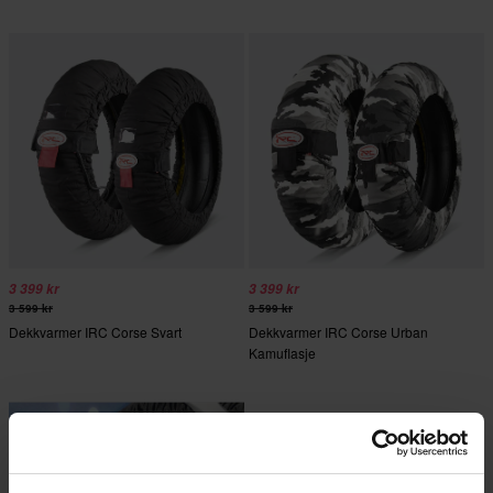
3 399 kr
3 399 kr
3 599 kr
3 599 kr
Dekkvarmer IRC Corse Svart
Dekkvarmer IRC Corse Urban
Kamuflasje