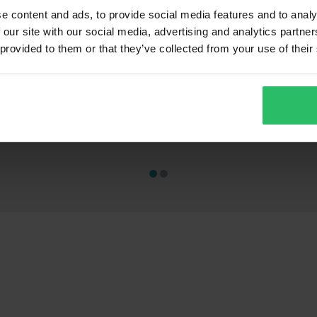
e content and ads, to provide social media features and to analy
 our site with our social media, advertising and analytics partn
 provided to them or that they’ve collected from your use of their
1 649 kr
275 kr
-45%
-62
2 999 kr
719 kr
lser
23 anmeldelser
9
lipstream
Helhjelm Shark D-Skwal 3 Blast R
MC-Stativ Prow