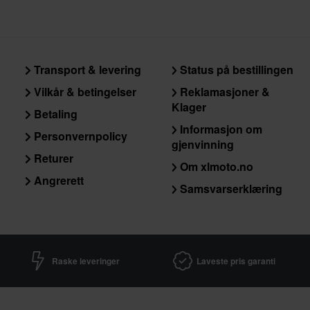
Transport & levering
Status på bestillingen
Vilkår & betingelser
Reklamasjoner &
Klager
Betaling
Informasjon om
Personvernpolicy
gjenvinning
Returer
Om xlmoto.no
Angrerett
Samsvarserklæring
Raske leveringer
Laveste pris garanti