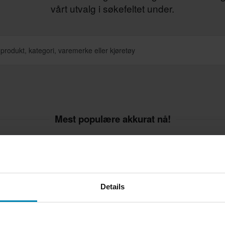
vårt utvalg i søkefeltet under.
Mest populære akkurat nå!
Superpris!
Superpris!
Details