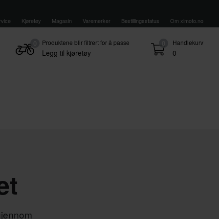
vice
Kjøretøy
Magasin
Varemerker
Bestillingsstatus
Om xlmoto.no
Produktene blir filtrert for å passe
Handlekurv
0
0
Legg til kjøretøy
0
et
 gjennom