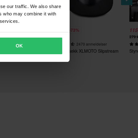
se our traffic. We also share
ers who may combine it with
 services.
219 kr
115
%
-73%
799 kr
279 
301 anmeldelser
2470 anmeldelser
OK
orks 2-in-1
MC-Ryggsekk XLMOTO Slipstream
Styr