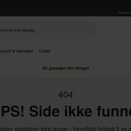
Kundeser
ivsstil & utendørs
Outlet
Alt garasjen din trenger
404
PS! Side ikke funn
iden eksisterer ikke lenger - Vennligst fortsett å se