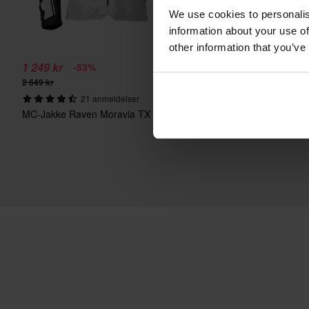
We use cookies to personalis
information about your use of
other information that you’ve
1 249 kr
169 kr
-53%
-70%
2 649 kr
569 kr
21 anmeldelser
7366 anmelde
MC-Jakke Raven Moravia TX Air+
MC-Ryggsekk XLMOTO S