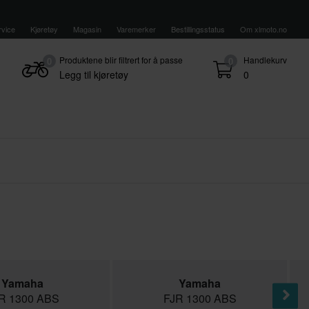
vice
Kjøretøy
Magasin
Varemerker
Bestillingsstatus
Om xlmoto.no
Produktene blir filtrert for å passe
Handlekurv
0
0
Legg til kjøretøy
0
Yamaha
Yamaha
R 1300 ABS
FJR 1300 ABS