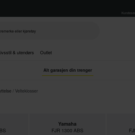
Kundeser
ivsstil & utendørs
Outlet
Alt garasjen din trenger
ttelse
Velteklosser
Yamaha
ABS
FJR 1300 ABS
FJ