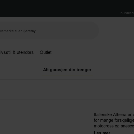
Kundeser
ivsstil & utendørs
Outlet
Alt garasjen din trenger
Italienske Athena er
for mange forskjellig
motocross og snøscoo
store merker som K
Les mer