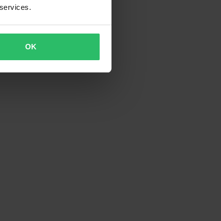
 services.
OK