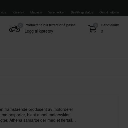
vice
Kjøretøy
Magasin
Varemerker
Bestillingsstatus
Om xlmoto.no
Produktene blir filtrert for å passe
Handlekurv
0
0
Legg til kjøretøy
0
 en framstående produsent av motordeler
e motorsporter, blant annet motorsykler,
ter. Athena samarbeider med et flertall
TM, Kawasaki, GasGas og Honda.