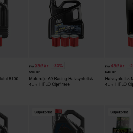
399 kr
499 kr
-33%
-
Fra
Fra
596 kr
646 kr
Motul 5100
Motorolje A9 Racing Halvsyntetisk
Halvsyntetisk 
4L + HIFLO Oljefiltere
4L + HIFLO Olje
Superpris!
Superpris!