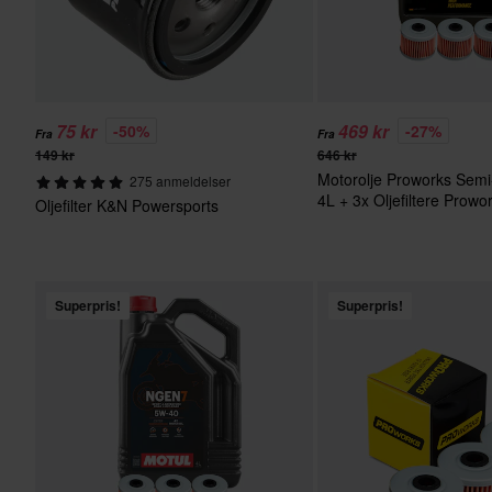
75 kr
469 kr
-50%
-27%
Fra
Fra
149 kr
646 kr
Motorolje Proworks Semi
275 anmeldelser
4L + 3x Oljefiltere Prowo
Oljefilter K&N Powersports
Superpris!
Superpris!