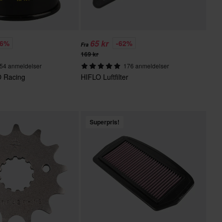
65 kr
16%
-62%
Fra
169 kr
54 anmeldelser
176 anmeldelser
LO Racing
HIFLO Luftfilter
Superpris!