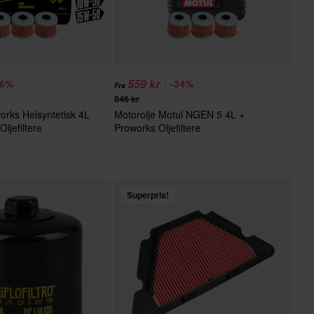
559 kr
26%
-34%
Fra
846 kr
orks Helsyntetisk 4L
Motorolje Motul NGEN 5 4L +
ljefiltere
Proworks Oljefiltere
Superpris!