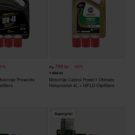
749 kr
23%
-32%
Fra
1 096 kr
Motorolje Proworks
Motorolje Castrol Power1 Ultimate
filtere
Helsyntetisk 4L + HIFLO Oljefiltere
Superpris!