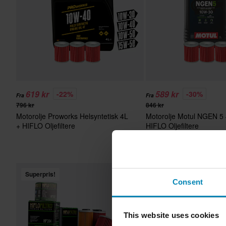
619 kr
589 kr
-22%
-30%
Fra
Fra
796 kr
846 kr
Motorolje Proworks Helsyntetisk 4L
Motorolje Motul NGEN 5 
+ HIFLO Oljefiltere
HIFLO Oljefiltere
Superpris!
Superpris!
Consent
This website uses cookies