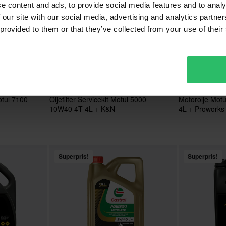
e content and ads, to provide social media features and to analy
 our site with our social media, advertising and analytics partn
 provided to them or that they’ve collected from your use of their
599 kr
669 kr
-28%
-
Fra
Fra
828 kr
996 kr
otul 7100
Oljefilter Servicekit Motul 5000
Motorolje Motu
10W40 4T 4L + K&N
4L + Proworks O
Superpris!
Superpris!