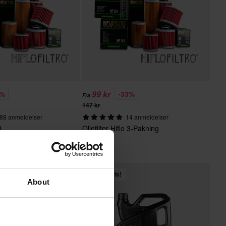
99 kr
9%
-33%
Fra
147 kr
88 anmeldelser
14 anmeldelser
O
Oljefilter Hiflo 3-Pakning
Superpris!
About