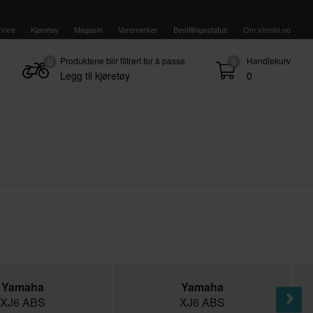
vice
Kjøretøy
Magasin
Varemerker
Bestillingsstatus
Om xlmoto.no
Produktene blir filtrert for å passe
Handlekurv
0
0
Legg til kjøretøy
0
Yamaha
Yamaha
XJ6 ABS
XJ6 ABS