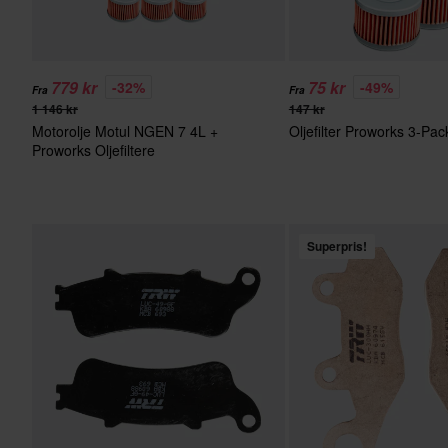
779 kr
75 kr
-32%
-49%
Fra
Fra
1 146 kr
147 kr
Motorolje Motul NGEN 7 4L +
Oljefilter Proworks 3-Pac
Proworks Oljefiltere
Superpris!