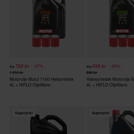
769 kr
699 kr
-37%
-30%
Fra
Fra
1 216 kr
996 kr
Motorolje Motul 7100 Helsyntetisk
Halvsyntetisk Motorolje 
4L + HIFLO Oljefiltere
4L + HIFLO Oljefiltere
Superpris!
Superpris!