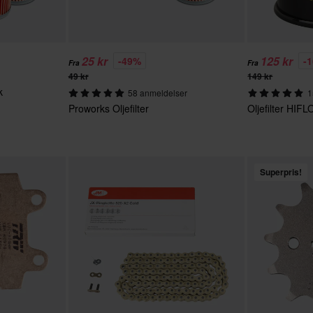
25 kr
125 kr
-49%
-
Fra
Fra
49 kr
149 kr
k
58 anmeldelser
1
Proworks Oljefilter
Oljefilter HIF
Superpris!