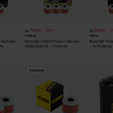
719 kr
589 kr
-34%
-
Fra
Fra
1 096 kr
796 kr
-Syntetisk
Motorolje Castrol Power1 Ultimate
Motorolje Prow
rks
Helsyntetisk 4L + Proworks
+ 3x Proworks O
Oljefiltere
Superpris!