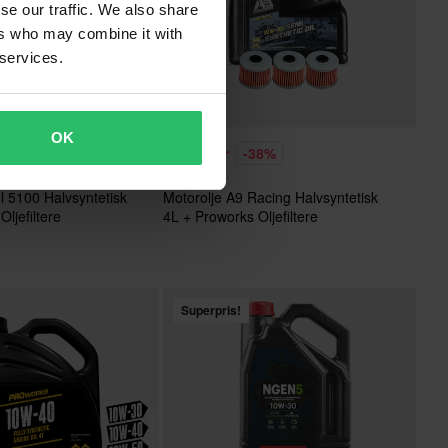
se our traffic. We also share
ers who may combine it with
 services.
OK
369 kr
33%
-38%
Fra
596 kr
l 5100 Halvsyntetisk
Motorolje A9 Racing Halvsyntetisk
ljefiltere
4L + Proworks Oljefiltere
Superpris!