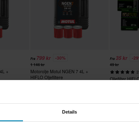
799 kr
35 kr
-30%
-2
Fra
Fra
1 146 kr
49 kr
4L +
Motorolje Motul NGEN 7 4L +
2
HIFLO Oljefiltere
Oljefilter HIFL
Superpris!
Superpris!
Details