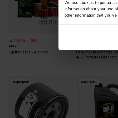
We use cookies to personalis
information about your use of
other information that you’ve
175 kr
739 kr
-29%
-39%
Fra
Fra
245 kr
1 216 kr
Oljefilter Hiflo 5-Pakning
Helsyntetisk Motorolje M
4L + Proworks Oljefiltere
Superpris!
Superpris!