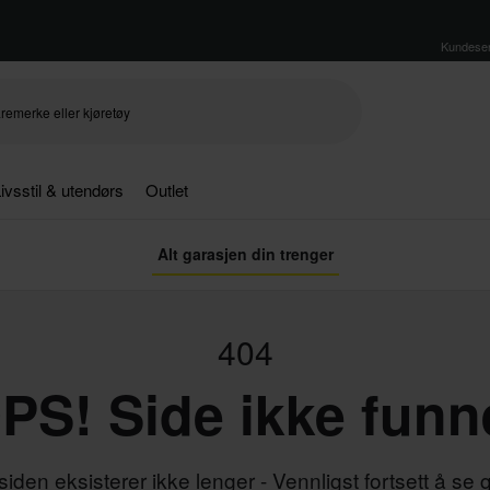
Kundeser
ivsstil & utendørs
Outlet
Alt garasjen din trenger
404
PS! Side ikke funn
iden eksisterer ikke lenger - Vennligst fortsett å se