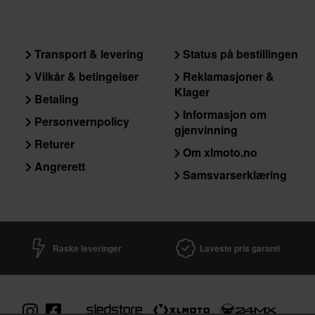
Transport & levering
Status på bestillingen
Vilkår & betingelser
Reklamasjoner &
Klager
Betaling
Informasjon om
Personvernpolicy
gjenvinning
Returer
Om xlmoto.no
Angrerett
Samsvarserklæring
Raske leveringer
Laveste pris garanti