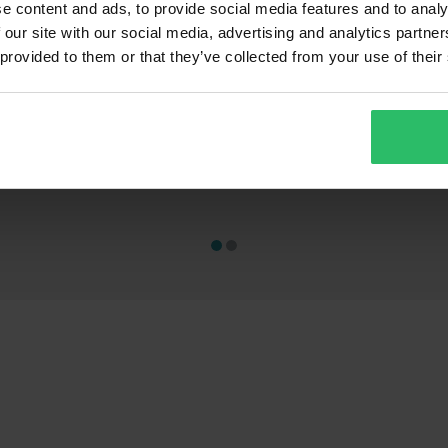
e content and ads, to provide social media features and to analy
 our site with our social media, advertising and analytics partn
 provided to them or that they’ve collected from your use of their
1 649 kr
275 kr
-45%
-62
2 999 kr
719 kr
lser
23 anmeldelser
9
lipstream
Helhjelm Shark D-Skwal 3 Blast R
MC-Stativ Prow