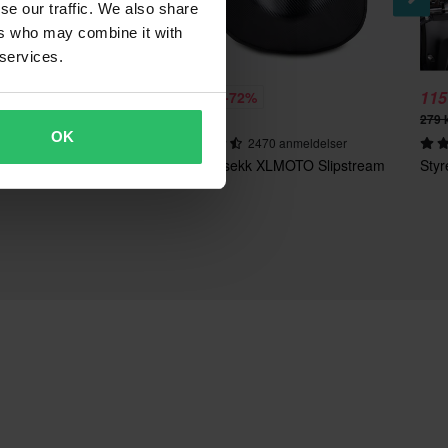
se our traffic. We also share
ers who may combine it with
 services.
219 kr
115
%
-72%
769 kr
279 
OK
301 anmeldelser
2470 anmeldelser
orks 2-in-1
MC-Ryggsekk XLMOTO Slipstream
Styr