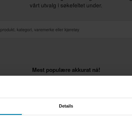
vårt utvalg i søkefeltet under.
Mest populære akkurat nå!
Superpris!
Superpris!
Details