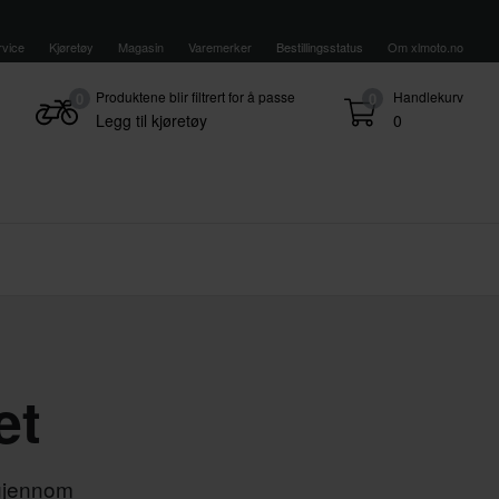
vice
Kjøretøy
Magasin
Varemerker
Bestillingsstatus
Om xlmoto.no
Produktene blir filtrert for å passe
Handlekurv
0
0
Legg til kjøretøy
0
et
 gjennom