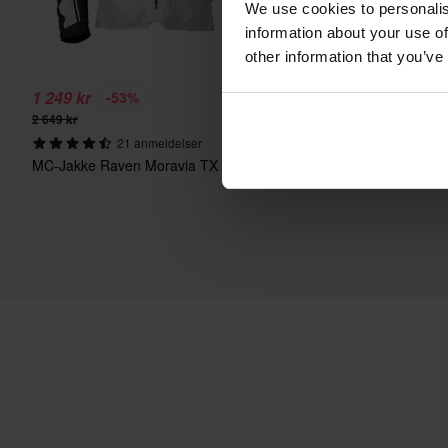
We use cookies to personalis
information about your use of
other information that you’ve
1 249 kr
169 kr
-53%
-69%
2 649 kr
549 kr
21 anmeldelser
7366 anmelde
MC-Jakke Raven Moravia TX Air+
MC-Ryggsekk XLMOTO S