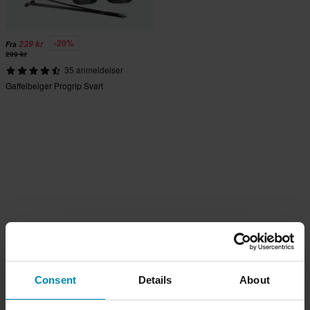
-20%
239 kr
Fra
299 kr
35 anmeldelser
Gaffelbelger Progrip Svart
Consent
Details
About