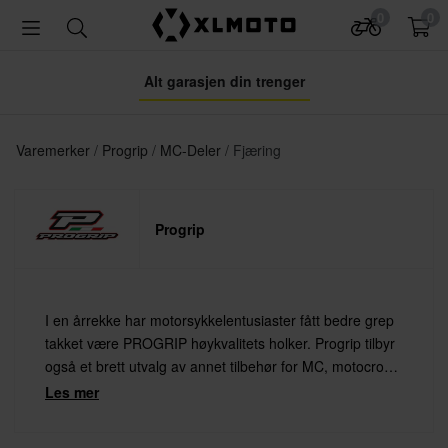
0
0
Alt garasjen din trenger
Varemerker
Progrip
MC-Deler
Fjæring
Progrip
I en årrekke har motorsykkelentusiaster fått bedre grep
takket være PROGRIP høykvalitets holker. Progrip tilbyr
også et brett utvalg av annet tilbehør for MC, motocross
og snøscooter, som beskyttelsesbriller, hjelmer, hansker
Les mer
og beskyttelse.