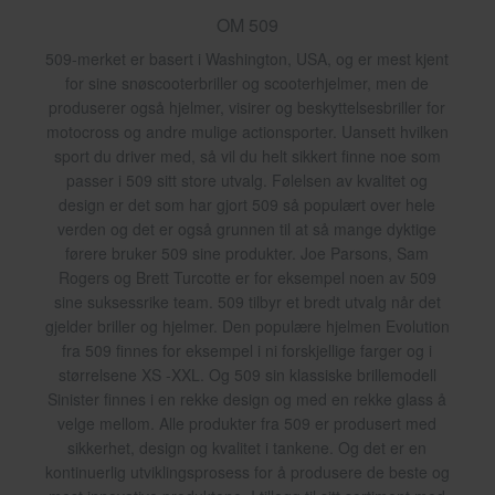
OM 509
509-merket er basert i Washington, USA, og er mest kjent
for sine snøscooterbriller og scooterhjelmer, men de
produserer også hjelmer, visirer og beskyttelsesbriller for
motocross og andre mulige actionsporter. Uansett hvilken
sport du driver med, så vil du helt sikkert finne noe som
passer i 509 sitt store utvalg. Følelsen av kvalitet og
design er det som har gjort 509 så populært over hele
verden og det er også grunnen til at så mange dyktige
førere bruker 509 sine produkter. Joe Parsons, Sam
Rogers og Brett Turcotte er for eksempel noen av 509
sine suksessrike team. 509 tilbyr et bredt utvalg når det
gjelder briller og hjelmer. Den populære hjelmen Evolution
fra 509 finnes for eksempel i ni forskjellige farger og i
størrelsene XS -XXL. Og 509 sin klassiske brillemodell
Sinister finnes i en rekke design og med en rekke glass å
velge mellom. Alle produkter fra 509 er produsert med
sikkerhet, design og kvalitet i tankene. Og det er en
kontinuerlig utviklingsprosess for å produsere de beste og