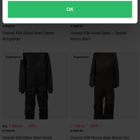
OK
-20%
-35%
5 279 kr
5 999 kr
Fra
6 600 kr
9 299 kr
Overall 509 Allied Shell Dame
Overall 509 Allied Skall + Overall
Bringebær
Rocco Barn
Superpris!
Superpris!
-20%
-30%
7 289 kr
1 745 kr
Fra
9 100 kr
2 500 kr
Overall 509 Ether Shell Svart
Overall 509 Rocco Barn Black Ops