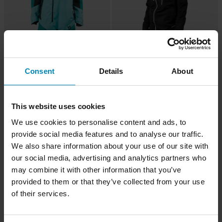
Consent
Details
About
-20%
-20%
4 799 kr
4 639 kr
Fra
Fra
6 000 kr
5 800 kr
This website uses cookies
Overall 509 Allied Shell Dame
Overall 509 Allied Shell Dame Svart
Smaragdgrønn/Mintgrønn
We use cookies to personalise content and ads, to
provide social media features and to analyse our traffic.
We also share information about your use of our site with
Superpris!
Superpris!
our social media, advertising and analytics partners who
may combine it with other information that you’ve
provided to them or that they’ve collected from your use
of their services.