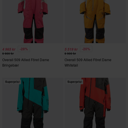
-28%
-20%
4 965 kr
5 519 kr
6 900 kr
6 900 kr
Overall 509 Allied Fôret Dame
Overall 509 Allied Fôret Dame
Bringebær
Whitetail
Superpris!
Superpris!