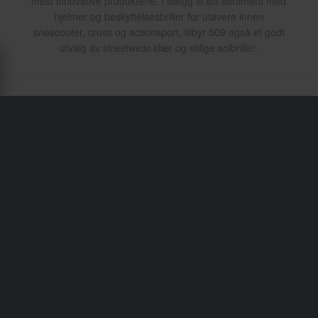
mest innovative produktene. I tillegg til sitt sortiment med
hjelmer og beskyttelsesbriller for utøvere innen
snøscooter, cross og actionsport, tilbyr 509 også et godt
utvalg av streetwear-klær og stilige solbriller.
Transport & levering
Vilkår & betingelser
Betaling
Personvernpolicy
Returer
Angrerett
Status på bestillingen
Reklamasjoner & Klager
Informasjon om gjenvinning
Om xlmoto.no
Samsvarserklæring
Kundeservice
Info@xlmoto.no