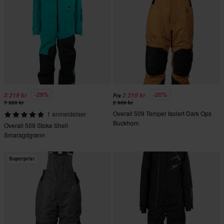
-29%
-20%
5 219 kr
2 319 kr
Fra
7 300 kr
2 900 kr
Overall 509 Temper Isolert Dark Ops
1 anmeldelser
Buckhorn
Overall 509 Stoke Shell
Smaragdgrønn
Superpris!