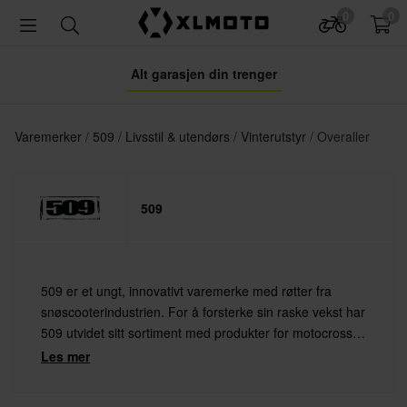
0
0
Alt garasjen din trenger
Varemerker
509
Livsstil & utendørs
Vinterutstyr
Overaller
509
509 er et ungt, innovativt varemerke med røtter fra
snøscooterindustrien. For å forsterke sin raske vekst har
509 utvidet sitt sortiment med produkter for motocross
og andre actionsporter. 509 lager kule snøscooterbriller,
Les mer
hjelmer og ikke minst fine streetwear klær.