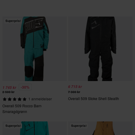
Superpris!
6 715 kr
-30%
1 745 kr
2 500 kr
7 300 kr
Overall 509 Stoke Shell Stealth
1 anmeldelser
Overall 509 Rocco Barn
Smaragdgrønn
Superpris!
Superpris!