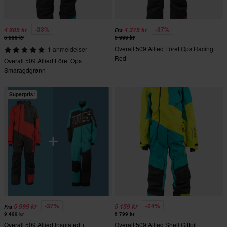
-33%
-37%
4 605 kr
4 375 kr
Fra
6 899 kr
6 999 kr
Overall 509 Allied Fôret Ops Racing
1 anmeldelser
Red
Overall 509 Allied Fôret Ops
Smaragdgrønn
Superpris!
-37%
-24%
5 999 kr
5 159 kr
Fra
9 499 kr
6 799 kr
Overall 509 Allied Insulated +
Overall 509 Allied Shell Giftpil