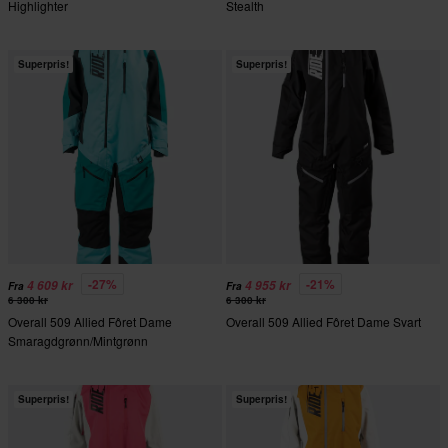
Highlighter
Stealth
Superpris!
Superpris!
-27%
-21%
4 609 kr
4 955 kr
Fra
Fra
6 300 kr
6 300 kr
Overall 509 Allied Fôret Dame
Overall 509 Allied Fôret Dame Svart
Smaragdgrønn/Mintgrønn
Superpris!
Superpris!