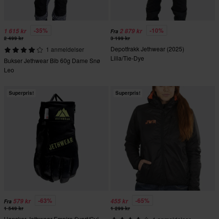
-35%
-10%
1 615 kr
2 879 kr
Fra
2 499 kr
3 199 kr
Depotfrakk Jethwear (2025)
1 anmeldelser
Lilla/Tie-Dye
Bukser Jethwear Bib 60g Dame Snø
Leo
Superpris!
Superpris!
-63%
-65%
579 kr
455 kr
Fra
1 549 kr
1 299 kr
Hansker Jethwear Empire Svart/Gul