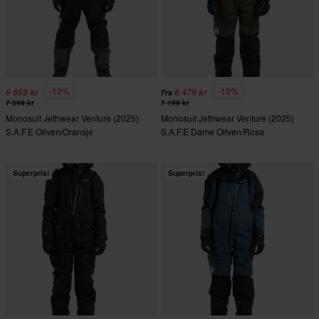
-10%
-10%
6 659 kr
6 479 kr
Fra
7 399 kr
7 199 kr
Monosuit Jethwear Venture (2025)
Monosuit Jethwear Venture (2025)
S.A.F.E Oliven/Oransje
S.A.F.E Dame Oliven/Rosa
Superpris!
Superpris!