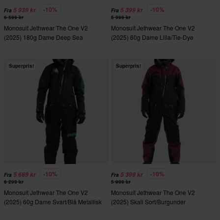
-10%
-10%
5 939 kr
5 399 kr
Fra
Fra
6 599 kr
5 999 kr
Monosuit Jethwear The One V2
Monosuit Jethwear The One V2
(2025) 180g Dame Deep Sea
(2025) 60g Dame Lilla/Tie-Dye
Superpris!
Superpris!
-10%
-10%
5 669 kr
5 399 kr
Fra
Fra
6 299 kr
5 999 kr
Monosuit Jethwear The One V2
Monosuit Jethwear The One V2
(2025) 60g Dame Svart/Blå Metallisk
(2025) Skall Sort/Burgunder