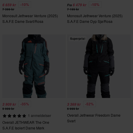
-10%
-10%
6 659 kr
6 479 kr
Fra
7 399 kr
7 199 kr
Monosuit Jethwear Venture (2025)
Monosuit Jethwear Venture (2025)
S.A.F.E Dame Svart/Rosa
S.A.F.E Dame Dyp Sjø/Rosa
Superpris!
-35%
-52%
3 909 kr
3 369 kr
5 999 kr
6 999 kr
Overall Jethwear Freedom Dame
1 anmeldelser
Svart
Overall JETHWEAR The One
S.A.F.E Isolert Dame Mørk