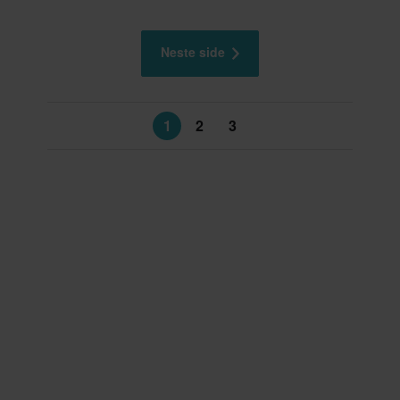
Smaragdgrønn
Neste side
1
2
3