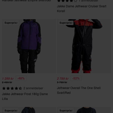
1 anmeldelser
Jakke Dame Jethwear Cruiser Svart
Korall
Superpris!
Superpris!
-48%
-52%
1 299 kr
2 789 kr
2 499 kr
5 799 kr
Jethwear Overall The One Shell
2 anmeldelser
Svart/Rød
Jakke Jethwear Frost 180g Dame
Lilla
Superpris!
Superpris!