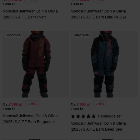
3 099 kr
2 999 kr
Monosuit Jethwear Odin & Olivia
Monosuit Jethwear Odin & Olivia
(2025) S.A.F.E Barn Svart
(2025) S.A.F.E Barn Lilla/Tie-Dye
Jern/Oransje
Superpris!
Superpris!
-10%
-10%
2 699 kr
2 699 kr
Fra
Fra
2 999 kr
2 999 kr
Monosuit Jethwear Odin & Olivia
1 anmeldelser
(2025) S.A.F.E Barn Burgunder
Monosuit Jethwear Odin & Olivia
(2025) S.A.F.E Barn Deep Sea