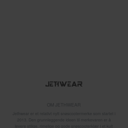
OM JETHWEAR
Jethwear er et relativt nytt snøscootermerke som startet i
2013. Den grunnleggende ideen til merkevaren er å
levere stilige, rimelige og gode snøscooterklær i et kult