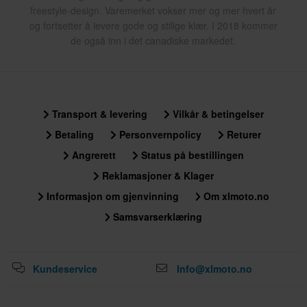
freestyle-design. Varemerket vokser mer og mer hvert år
og fortsetter å levere gode og stilige klær. I 2018 kommer
de også inn i det canadiske markedet.
Transport & levering
Vilkår & betingelser
Betaling
Personvernpolicy
Returer
Angrerett
Status på bestillingen
Reklamasjoner & Klager
Informasjon om gjenvinning
Om xlmoto.no
Samsvarserklæring
Kundeservice
Info@xlmoto.no