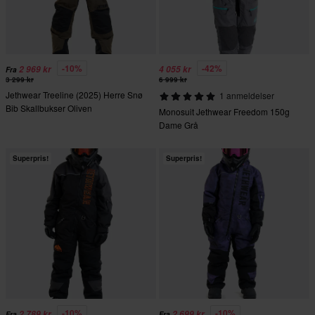
-10%
-42%
2 969 kr
4 055 kr
Fra
3 299 kr
6 999 kr
Jethwear Treeline (2025) Herre Snø
1 anmeldelser
Bib Skallbukser Oliven
Monosuit Jethwear Freedom 150g
Dame Grå
Superpris!
Superpris!
-10%
-10%
2 789 kr
2 699 kr
Fra
Fra