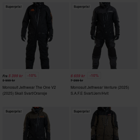
Superpris!
Superpris!
-10%
-10%
5 399 kr
6 659 kr
Fra
5 999 kr
7 399 kr
Monosuit Jethwear The One V2
Monosuit Jethwear Venture (2025)
(2025) Skall Svart/Oransje
S.A.F.E Svart/Jern/Hvit
Superpris!
Superpris!