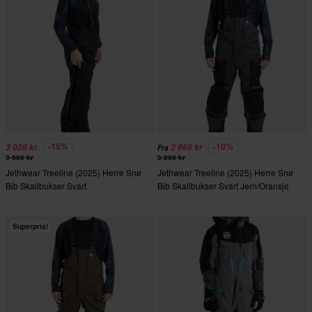
-15%
-10%
3 059 kr
2 969 kr
Fra
3 599 kr
3 299 kr
Jethwear Treeline (2025) Herre Snø
Jethwear Treeline (2025) Herre Snø
Bib Skallbukser Svart
Bib Skallbukser Svart Jern/Oransje
Superpris!