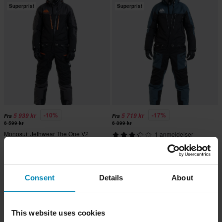
Superpris!
Superpris!
-10%
-17%
5 939 kr
5 719 kr
Fra
Fra
6 599 kr
6 899 kr
Monosuit Jethwear The One V2
1 anmeldelser
(2025) 150g Svart Jern/Oransje
Monosuit Jethwear The One V2
(2025) 150g Svart/Dyphav/Hvit
Consent
Details
About
Superpris!
Superpris!
This website uses cookies