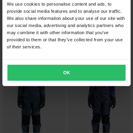
We use cookies to personalise content and ads, to
provide social media features and to analyse our traffic.
We also share information about your use of our site with
our social media, advertising and analytics partners who
may combine it with other information that you’ve
-10%
-10%
provided to them or that they’ve collected from your use
6 209 kr
5 939 kr
Fra
6 899 kr
6 599 kr
of their services.
Monosuit Jethwear The One V2
Monosuit Jethwear The One V2
(2025) 150g Svart/Jern
(2025) 180g Dame Sort Jern/Rosa
OK
Superpris!
Superpris!