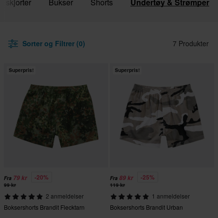
o skjorter
Bukser
Shorts
Undertøy & Strømper
Sorter og Filtrer (0)
7 Produkter
Superpris!
Superpris!
-20%
-25%
79 kr
89 kr
Fra
Fra
99 kr
119 kr
2 anmeldelser
1 anmeldelser
Boksershorts Brandit Flecktarn
Boksershorts Brandit Urban