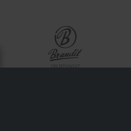
OM BRANDIT
Brandit blander taktisk mote med urban funksjonalitet, og
produserer cargo bukser, jakker og tilbehør som er ideelle
for hard bruk. Populær blant motorcykelkjørere som har
en militær eller vintage estetikk, kombinerer Brandit-plagg
komfort, oppbevaring og gateklar robusthet. Holdbare og
rimelige, de er like godt egnet for kjøring eller
hverdagsbruk.