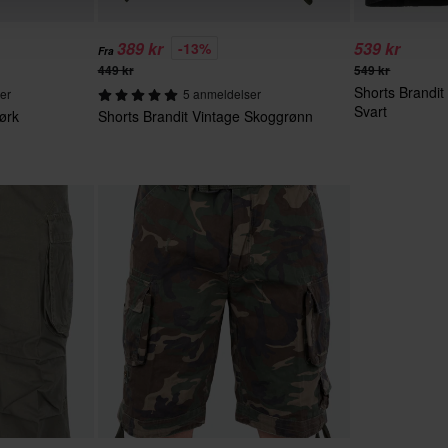
389 kr
539 kr
-13%
Fra
449 kr
549 kr
Shorts Brandi
er
5 anmeldelser
Svart
ørk
Shorts Brandit Vintage Skoggrønn