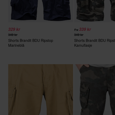
329 kr
339 kr
Fra
349 kr
349 kr
Shorts Brandit BDU Ripstop
Shorts Brandit BDU Rips
Marineblå
Kamuflasje