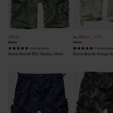
329 kr
389 kr
-13%
Fra
349 kr
449 kr
4 anmeldelser
1 anmeldelse
Shorts Brandit BDU Ripstop Oliven
Shorts Brandit Vintage 