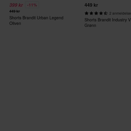
399 kr
449 kr
-11%
449 kr
2 anmeldelse
Shorts Brandit Urban Legend
Shorts Brandit Industry V
Oliven
Grønn