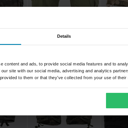
409 kr
359 kr
-18%
-
Fra
Fra
499 kr
449 kr
Shorts Brandit Savage Vintage
r
1
Details
Oliven
intage
Shorts Brandi
Skog
e content and ads, to provide social media features and to analy
Superpris!
 our site with our social media, advertising and analytics partn
 provided to them or that they’ve collected from your use of their