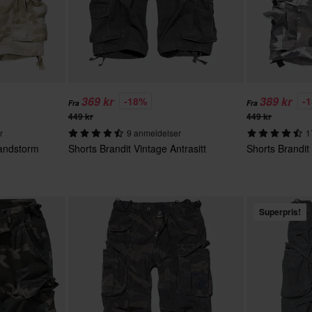
369 kr
389 kr
-18%
-
Fra
Fra
449 kr
449 kr
r
9 anmeldelser
1
Sandstorm
Shorts Brandit Vintage Antrasitt
Shorts Brandit
Superpris!