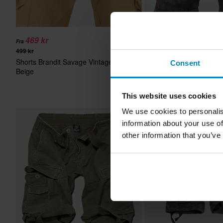
469 kr
489 kr
Fra
499 kr
499 kr
Shorts Brandit Savage Vintage
2 anmeldelse
Consent
Beige
Shorts Brandit Savage V
Mørk Kamuflasje
This website uses cookies
We use cookies to personalis
Superpris!
information about your use of
other information that you’ve