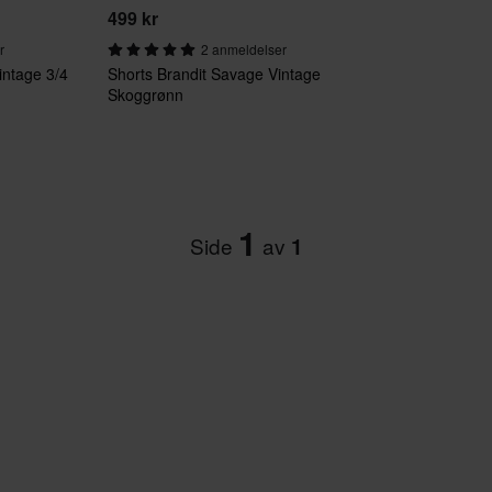
499 kr
r
2 anmeldelser
intage 3/4
Shorts Brandit Savage Vintage
Skoggrønn
1
Side
av
1