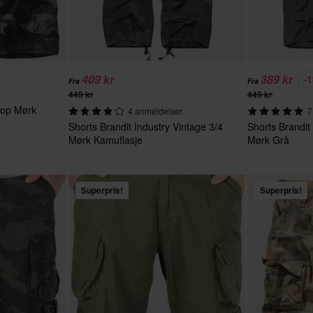
409 kr
389 kr
-
Fra
Fra
449 kr
449 kr
top Mørk
4 anmeldelser
7
Shorts Brandit Industry Vintage 3/4
Shorts Brandit
Mørk Kamuflasje
Mørk Grå
Superpris!
Superpris!