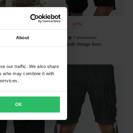
329 kr
20%
-27%
Fra
449 kr
7 anmeldelser
7 anmeldelser
About
t Urban Legend Lys
Shorts Brandit Vintage Svart
se our traffic. We also share
ers who may combine it with
 services.
OK