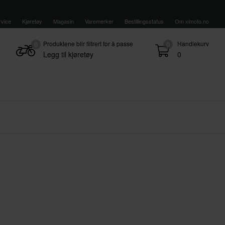
vice
Kjøretøy
Magasin
Varemerker
Bestillingsstatus
Om xlmoto.no
Produktene blir filtrert for å passe
Handlekurv
0
0
Legg til kjøretøy
0