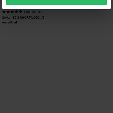
-39%
139 kr
Fra
229 kr
1 anmeldelser
Sokker SIXS SHORT LOGO V2
Army/Svart