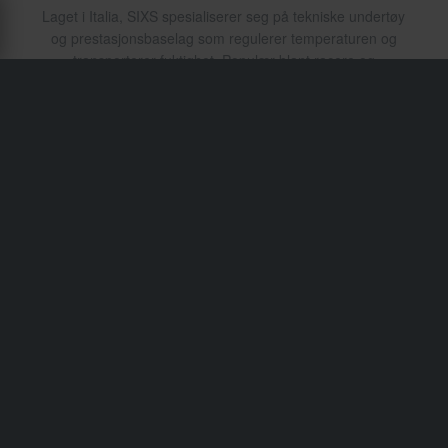
Laget i Italia, SIXS spesialiserer seg på tekniske undertøy
og prestasjonsbaselag som regulerer temperaturen og
transporterer fuktighet. Populær blant racere og
adventurere, deres sømløse passform øker komforten
under lange turer.
Transport & levering
Vilkår & betingelser
Betaling
Personvernpolicy
Returer
Angrerett
Status på bestillingen
Reklamasjoner & Klager
Informasjon om gjenvinning
Om xlmoto.no
Samsvarserklæring
Kundeservice
Info@xlmoto.no