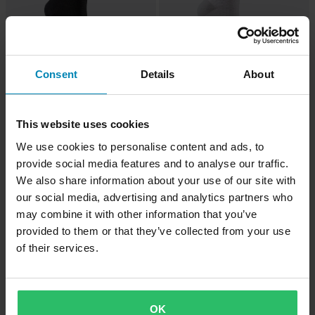
Consent
Details
About
209 kr
-27%
Fra
159 kr
Fra
219 kr
219 kr
Sokker SIXS SHORT LOGO V2 Helt
Sokker SIXS SHORT LOGO V2
This website uses cookies
Svart
Sølv/Hvit
We use cookies to personalise content and ads, to
provide social media features and to analyse our traffic.
Superpris!
We also share information about your use of our site with
our social media, advertising and analytics partners who
may combine it with other information that you’ve
provided to them or that they’ve collected from your use
of their services.
OK