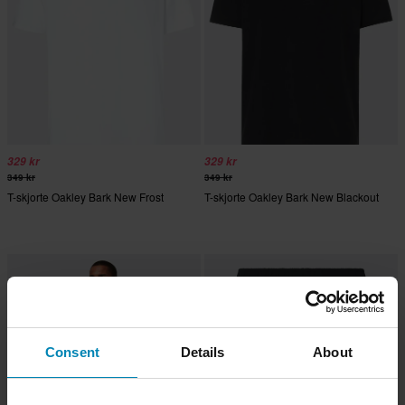
329 kr
329 kr
349 kr
349 kr
T-skjorte Oakley Bark New Frost
T-skjorte Oakley Bark New Blackout
Consent
Details
About