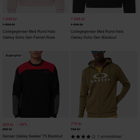
1 049 kr
1 049 kr
1 069 kr
1 069 kr
Collegegenser Med Rund Hals
Collegegenser Med Rund Hals
Oakley Soho Gen Falmet Rosa
Oakley Soho Gen Blackout
Superpris!
719 kr
-28%
629 kr
869 kr
729 kr
Genser Oakley Seeker '75 Blackout
1 anmeldelser