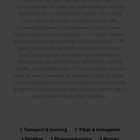
motorsykkelholke at Oakley sin suksesshistorie begynte.
Jannard ga sin innovative holke navnet «The Oakley
Grip», og startet å selge sin oppfinnelse på ulike
crosarragngementer fra bagasjeromet på bilen hans.
Oakley begynte snart å produsere nummerskilt, hansker,
albuebeskyttelser og kjørebriller til BMX og Cross. I 1980
lagde Oakley et par kjørebriller med navnet O-Frame,
med Oakley-logoen pent plassert på brillestroppen.
Eliteutvørere som Mark Barnett, Marty Smith, Johnny
O'Mara, og Jeff Ward brukte O-Frame-brillene, noe som
vekte en enorm interesse for selskapet. I dag har Oakley
mer enn 600 patenter over hele verden, og deres merke
er kjent for å tilby produkter som utfordrer normer uten å
gå på bekostning av design og ytelse.
Transport & levering
Vilkår & betingelser
Betaling
Personvernpolicy
Returer