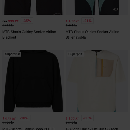
-35%
-21%
939 kr
1 139 kr
Fra
1 449 kr
1 449 kr
MTB-Shorts Oakley Seeker Airline
MTB-Shorts Oakley Seeker Airline
Blackout
Stillehavsblå
Superpris!
Superpris!
-10%
-30%
1 079 kr
1 155 kr
1 199 kr
1 649 kr
MTB-Skjorte Oakley Soho PO 3.0
T-Skjorte Oakley Off Grid SS Tech