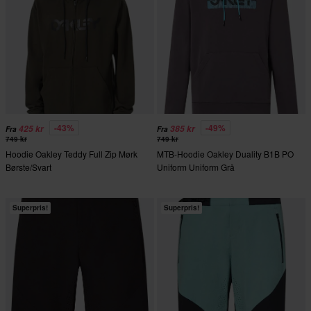
-43%
-49%
425 kr
385 kr
Fra
Fra
749 kr
749 kr
Hoodie Oakley Teddy Full Zip Mørk
MTB-Hoodie Oakley Duality B1B PO
Børste/Svart
Uniform Uniform Grå
Superpris!
Superpris!