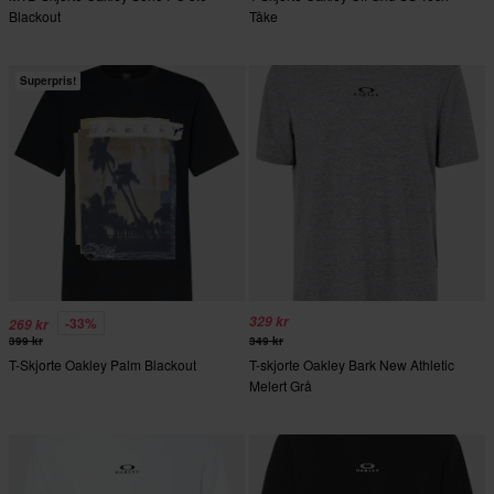
Blackout
Tåke
Superpris!
329 kr
-33%
269 kr
399 kr
349 kr
T-Skjorte Oakley Palm Blackout
T-skjorte Oakley Bark New Athletic
Melert Grå