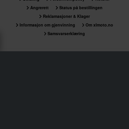
Angrerett
Status på bestillingen
Reklamasjoner & Klager
Informasjon om gjenvinning
Om xlmoto.no
Samsvarserklæring
Kundeservice
Info@xlmoto.no
Abonner på vårt nyhetsbrev for nyheter og
fantastiske tilbud!
Ved å registrere deg for vårt nyhetsbrev godkjenner du vårt
Personvernerklæring