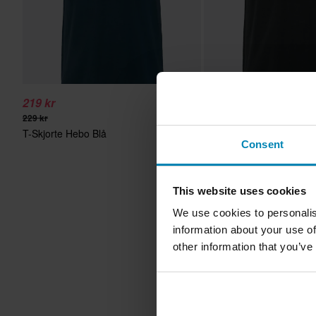
219 kr
219 kr
229 kr
229 kr
T-Skjorte Hebo Blå
1 anmeldelse
Consent
T-Skjorte Hebo Grå
This website uses cookies
We use cookies to personalis
information about your use of
other information that you’ve