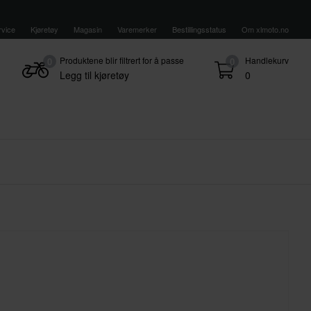
vice
Kjøretøy
Magasin
Varemerker
Bestillingsstatus
Om xlmoto.no
Produktene blir filtrert for å passe
Handlekurv
0
0
Legg til kjøretøy
0