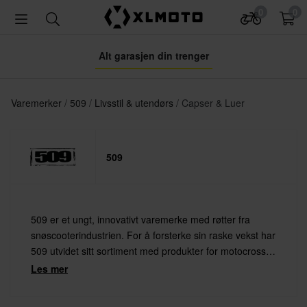
0
0
Alt garasjen din trenger
Varemerker
509
Livsstil & utendørs
Capser & Luer
509
509 er et ungt, innovativt varemerke med røtter fra
snøscooterindustrien. For å forsterke sin raske vekst har
509 utvidet sitt sortiment med produkter for motocross
og andre actionsporter. 509 lager kule snøscooterbriller,
Les mer
hjelmer og ikke minst fine streetwear klær.